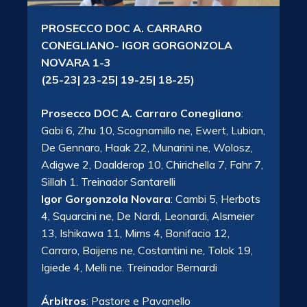
PROSECCO DOC A. CARRARO
CONEGLIANO- IGOR GORGONZOLA
NOVARA 1-3
(25-23| 23-25| 19-25| 18-25)
Prosecco DOC A. Carraro Conegliano
:
Gabi 6, Zhu 10, Scognamillo ne, Ewert, Lubian,
De Gennaro, Haak 22, Munarini ne, Wolosz,
Adigwe 2, Daalderop 10, Chirichella 7, Fahr 7,
Sillah 1. Treinador Santarelli
Igor Gorgonzola Novara
: Cambi 5, Herbots
4, Squarcini ne, De Nardi, Leonardi, Alsmeier
13, Ishikawa 11, Mims 4, Bonifacio 12,
Carraro, Baijens ne, Costantini ne, Tolok 19,
Igiede 4, Melli ne. Treinador Bernardi
Árbitros
: Pastore e Pavanello