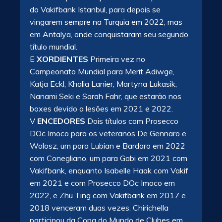
do Vakifbank Istanbul, para depois se
vingarem sempre na Turquia em 2022, mas
em Antalya, onde conquistaram seu segundo
título mundial.
E
XORDIENTES
Primeira vez no
Campeonato Mundial para Merit Adiwge,
Katja Eckl, Khalia Lanier, Martyna Lukasik,
Nanami Seki e Sarah Fahr, que estarão nos
boxes devido a lesões em 2021 e 2022.
V
ENCEDORES
Dois títulos com Prosecco
DOc Imoco para os veteranos De Gennaro e
Wolosz, um para Lubian e Bardaro em 2022
com Conegliano, um para Gabi em 2021 com
Vakifbank, enquanto Isabelle Haak com Vakif
em 2021 e com Prosecco DOc Imoco em
2022, e Zhu Ting com Vakifbank em 2017 e
2018 venceram duas vezes. Chirichella
participou da Copa do Mundo de Clubes em