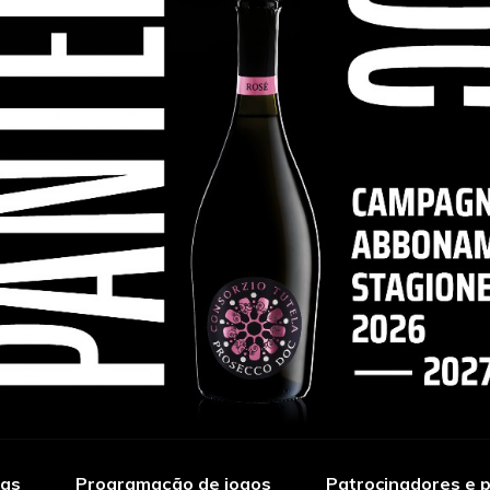
ias
Programação de jogos
Patrocinadores e p