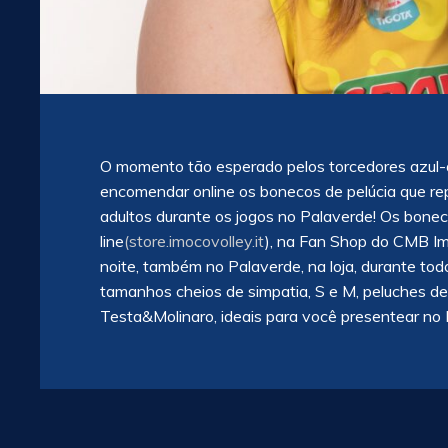
O momento tão esperado pelos torcedores azul-a
encomendar online os bonecos de pelúcia que r
adultos durante os jogos no Palaverde! Os boneco
line
(store.imocovolley.it
), na Fan Shop do CMB Imo
noite, também no Palaverde, na loja, durante to
tamanhos cheios de simpatia, S e M, peluches de
Testa&Molinaro, ideais para você presentear no 