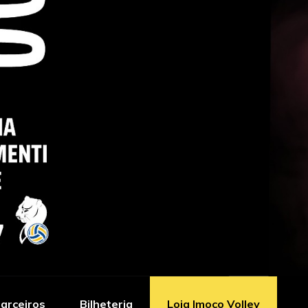
arceiros
Bilheteria
Loja Imoco Volley