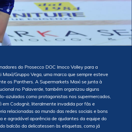
inadores do Prosecco DOC Imoco Volley para a
i Maxì/Gruppo Vega, uma marca que sempre esteve
nte os Panthers. A Supermarkets Maxì se junta à
titucional no Palaverde, também organizou alguns
lo-azulados como protagonistas nos supermercados,
axì em Codognè, literalmente invadida por fãs e
ria relacionadas ao mundo das redes sociais e bons
va e agradável aparência de ajudantes da equipe do
do balcão da delicatessen às etiquetas, como já