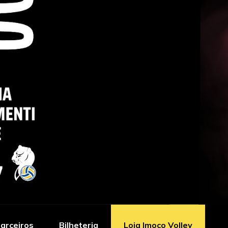
arceiros
Bilheteria
Loja Imoco Volley