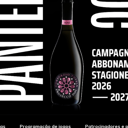
ias
Programação de jogos
Patrocinadores e p