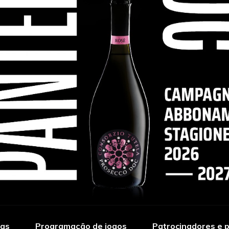
ias
Programação de jogos
Patrocinadores e p