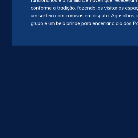
funcionários e a família De Faveri que receber
conforme a tradição, fazendo-os visitar os esp
um sorteio com camisas em disputa, Agasalhos, in
grupo e um belo brinde para encerrar o dia dos P