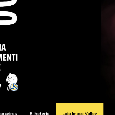
arceiros
Bilheteria
Loja Imoco Volley