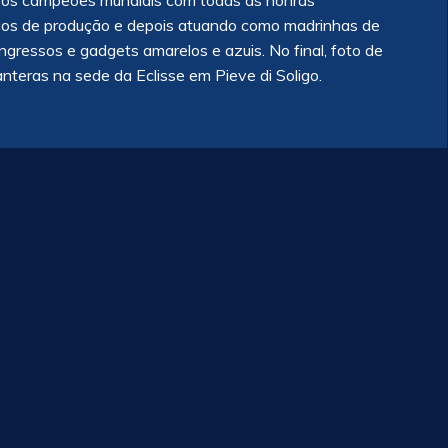
am os campeões mundiais com todas as honras
aços de produção e depois atuando como madrinhas de
gressos e gadgets amarelos e azuis. No final, foto de
anteras na sede da Eclisse em Pieve di Soligo.