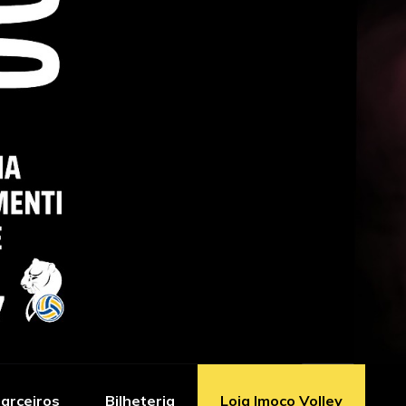
arceiros
Bilheteria
Loja Imoco Volley