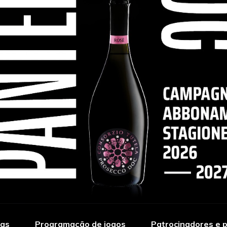
ias
Programação de jogos
Patrocinadores e p