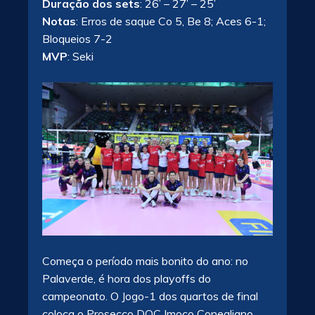
Duração dos sets
: 26’ – 27’ – 25’
Notas
: Erros de saque Co 5, Be 8; Aces 6-1;
Bloqueios 7-2
MVP
: Seki
Começa o período mais bonito do ano: no
Palaverde, é hora dos playoffs do
campeonato. O Jogo-1 dos quartos de final
coloca o Prosecco DOC Imoco Conegliano