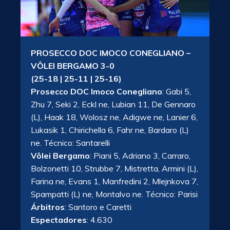
PROSECCO DOC IMOCO CONEGLIANO –
VÔLEI BERGAMO 3-0
(25-18 | 25-11 | 25-16)
Prosecco DOC Imoco Conegliano
: Gabi 5,
Zhu 7, Seki 2, Eckl ne, Lubian 11, De Gennaro
(L), Haak 18, Wolosz ne, Adigwe ne, Lanier 6,
Lukasik 1, Chirichella 6, Fahr ne, Bardaro (L)
ne. Técnico: Santarelli
Vôlei Bergamo
: Piani 5, Adriano 3, Carraro,
Bolzonetti 10, Strubbe 7, Mistretta, Armini (L),
Farina ne, Evans 1, Manfredini 2, Mlejnkova 7,
Spampatti (L) ne, Montalvo ne. Técnico: Parisi
Árbitros
: Santoro e Caretti
Espectadores
: 4.630