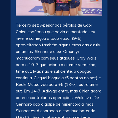
Terceiro set: Apesar das pérolas de Gabi,
Chieri confirmou que havia aumentado seu
nível e começou a todo vapor (9-6),
aproveitando também alguns erros das azuis-
amarelas. Skinner e o ex-Omoruyi
machucaram com seus ataques, Gray walls
para o 10-7 que aciona o alarme vermelho,
time out. Mas não é suficiente, o apagão
continua, Gicquel bloqueia /5 pontos no set) e
Reale Mutua voa para +6 (13-7), outro time
out. Em 14-7, Adiwge entra, mas Chieri agora
parece controlar as operações. Wolosz e De
Gennaro dão o golpe de misericórdia, mas
Skinner está cobrando e continua batendo
(18-12). Seki também entra no setter, e