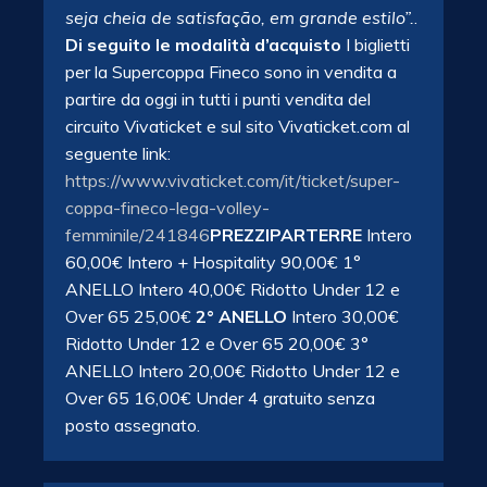
seja cheia de satisfação, em grande estilo”.
.
Di seguito le modalità d’acquisto
I biglietti
per la Supercoppa Fineco sono in vendita a
partire da oggi in tutti i punti vendita del
circuito Vivaticket e sul sito Vivaticket.com al
seguente link:
https://www.vivaticket.com/it/ticket/super-
coppa-fineco-lega-volley-
femminile/241846
PREZZI
PARTERRE
Intero
60,00€ Intero + Hospitality 90,00€ 1°
ANELLO Intero 40,00€ Ridotto Under 12 e
Over 65 25,00€
2° ANELLO
Intero 30,00€
Ridotto Under 12 e Over 65 20,00€ 3°
ANELLO Intero 20,00€ Ridotto Under 12 e
Over 65 16,00€ Under 4 gratuito senza
posto assegnato.