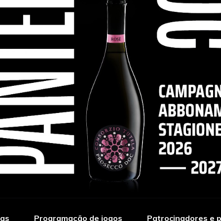
ias
Programação de jogos
Patrocinadores e p