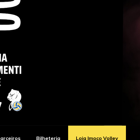
arceiros
Bilheteria
Loja Imoco Volley