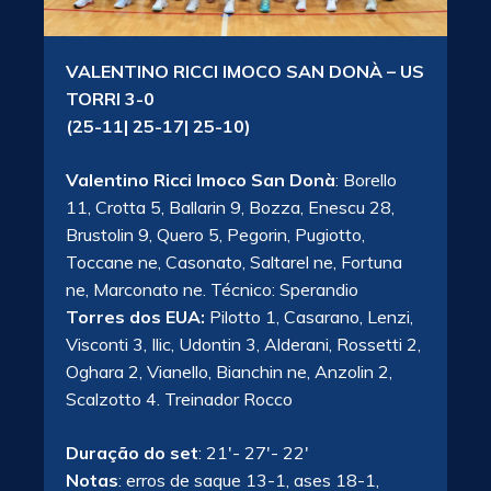
VALENTINO RICCI IMOCO SAN DONÀ – US
TORRI 3-0
(25-11| 25-17| 25-10)
Valentino Ricci Imoco San Donà
: Borello
11, Crotta 5, Ballarin 9, Bozza, Enescu 28,
Brustolin 9, Quero 5, Pegorin, Pugiotto,
Toccane ne, Casonato, Saltarel ne, Fortuna
ne, Marconato ne. Técnico: Sperandio
Torres dos EUA:
Pilotto 1, Casarano, Lenzi,
Visconti 3, Ilic, Udontin 3, Alderani, Rossetti 2,
Oghara 2, Vianello, Bianchin ne, Anzolin 2,
Scalzotto 4. Treinador Rocco
Duração do set
: 21′- 27′- 22′
Notas
: erros de saque 13-1, ases 18-1,