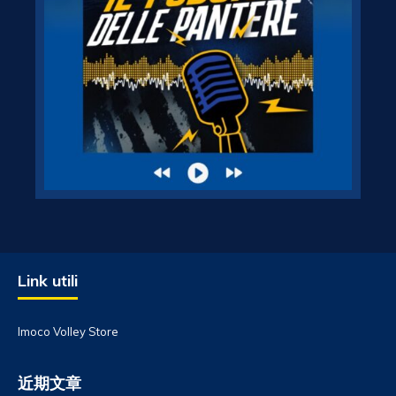
Link utili
Imoco Volley Store
近期文章