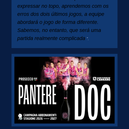
expressar no topo, aprendemos com os
erros dos dois últimos jogos, a equipe
abordará o jogo de forma diferente.
Sabemos, no entanto, que será uma
partida realmente complicada
“.