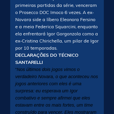
primeiras partidas da série, venceram
o Prosecco DOC Imoco 6 vezes. A ex-
Novara side a líbero Eleonora Fersino
e a meia Federica Squarcini, enquanto
ela enfrentará Igor Gorgonzola como a
ex-Cristina Chirichella, um pilar de Igor
por 10 temporadas.
DECLARAÇÕES DO TÉCNICO
SANTARELLI
“
Nos últimos dois jogos vimos o
verdadeiro Novara, o que aconteceu nos
jogos anteriores com eles é uma
surpresa: eu esperava um Igor
combativo e sempre afirmei que eles
estavam entre os mais fortes, um time
construído para vencer. Eles mostraram