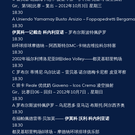
Gir。第5轮比赛 – 复出 – 2012年10月3日 星期三
18.30
A Uniendo Yamamay Busto Arsizio – Foppapedretti Bergam
18.30
伊莫科一记截击 科内利亚诺
– 罗布尔斯波特佩萨罗
18.30
B环球排球摩德纳 – 阿西斯特尔MC-卡纳吉维拉科尔特塞
18.30
2002年福尔利博洛尼亚B组Idea Volley——都灵基耶里鸭场
18.30
C 罗布尔 蒂博尼·乌尔比诺 – 雷贝基·诺尔德梅卡尼察 皮亚琴察
18.30
C 班卡 Reale 优优奶 Giaveno – Icos Crema 凌空抽射
Gir。比赛日06 – 回归 – 2012年10月7日，星期日
18.30
A 罗布尔斯波特佩萨罗 – 乌尼恩多·亚马迈·布斯托·阿尔西齐奥
18.30
在福帕佩德雷蒂·贝加莫——
伊莫科·沃利·科内利亚诺
18.30
都灵基耶里鸭场B球场 – 摩德纳环球排球俱乐部