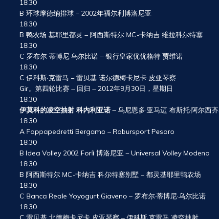
18.30
B 环球摩德纳排球 – 2002年福尔利博洛尼亚
18.30
B 鸭农场 基耶里都灵 – 阿西斯特尔 MC-卡纳吉 维拉科尔特塞
18.30
C 罗布尔 蒂博尼·乌尔比诺 – 银行皇家优优格特 贾维诺
18.30
C 伊科斯·克雷马 – 雷贝基 诺尔德梅卡尼卡 皮亚琴察
Gir。第四轮比赛 – 回归 – 2012年9月30日，星期日
18.30
伊莫科的凌空抽射 科内利亚诺
– 乌尼恩多·亚马迈 布斯托·阿尔西
18.30
A Foppapedretti Bergamo – Robursport Pesaro
18.30
B Idea Volley 2002 Forlì 博洛尼亚 – Universal Volley Modena
18.30
B 阿西斯特尔 MC-卡纳吉 科尔特塞别墅 – 都灵基耶里鸭农场
18.30
C Banca Reale Yoyogurt Giaveno – 罗布尔·蒂博尼·乌尔比诺
18.30
C 雷贝基 北德梅卡尼卡 皮亚琴察 – 伊科斯·克雷马 凌空抽射