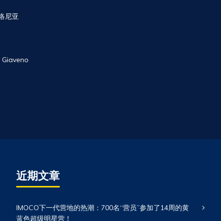
利博洛尼亚
 Giaveno
近期文章
IMOCO下一代营地的热潮：700名“营员”参加了14周的黄
蓝色超级明星营！