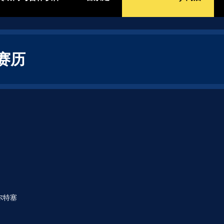
组赛历
科尔特塞