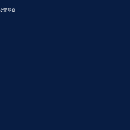
ca 皮亚琴察
奥