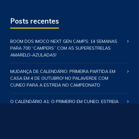
Posts recentes
BOOM DOS IMOCO NEXT GEN CAMPS: 14 SEMANAS
PARA 700 “CAMPERS” COM AS SUPERESTRELAS
AMARELO-AZULADAS!
MUDANÇA DE CALENDÁRIO: PRIMEIRA PARTIDA EM
CASA EM 4 DE OUTUBRO! NO PALAVERDE COM
CUNEO PARA A ESTREIA NO CAMPEONATO
O CALENDÁRIO A1: O PRIMEIRO EM CUNEO, ESTREIA
EM CASA COM BUSTO ARSIZIO – TODAS AS DATAS E
DECLARAÇÕES DO TÉCNICO SANTARELLI –
COBERTURA ABERTA NA TV!