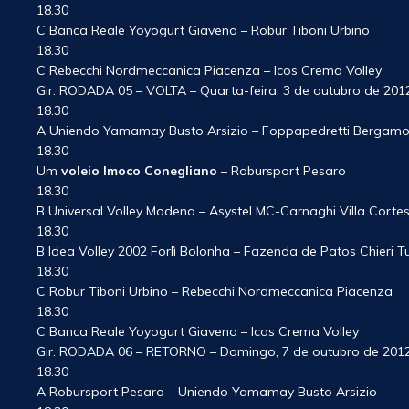
18.30
C Banca Reale Yoyogurt Giaveno – Robur Tiboni Urbino
18.30
C Rebecchi Nordmeccanica Piacenza – Icos Crema Volley
Gir. RODADA 05 – VOLTA – Quarta-feira, 3 de outubro de 201
18.30
A Uniendo Yamamay Busto Arsizio – Foppapedretti Bergam
18.30
Um
voleio Imoco Conegliano
– Robursport Pesaro
18.30
B Universal Volley Modena – Asystel MC-Carnaghi Villa Corte
18.30
B Idea Volley 2002 Forlì Bolonha – Fazenda de Patos Chieri T
18.30
C Robur Tiboni Urbino – Rebecchi Nordmeccanica Piacenza
18.30
C Banca Reale Yoyogurt Giaveno – Icos Crema Volley
Gir. RODADA 06 – RETORNO – Domingo, 7 de outubro de 201
18.30
A Robursport Pesaro – Uniendo Yamamay Busto Arsizio