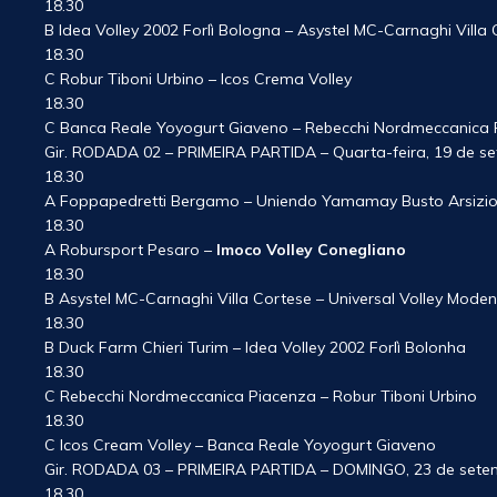
18.30
B Idea Volley 2002 Forlì Bologna – Asystel MC-Carnaghi Villa
18.30
C Robur Tiboni Urbino – Icos Crema Volley
18.30
C Banca Reale Yoyogurt Giaveno – Rebecchi Nordmeccanica 
Gir. RODADA 02 – PRIMEIRA PARTIDA – Quarta-feira, 19 de s
18.30
A Foppapedretti Bergamo – Uniendo Yamamay Busto Arsizi
18.30
A Robursport Pesaro –
Imoco Volley Conegliano
18.30
B Asystel MC-Carnaghi Villa Cortese – Universal Volley Mode
18.30
B Duck Farm Chieri Turim – Idea Volley 2002 Forlì Bolonha
18.30
C Rebecchi Nordmeccanica Piacenza – Robur Tiboni Urbino
18.30
C Icos Cream Volley – Banca Reale Yoyogurt Giaveno
Gir. RODADA 03 – PRIMEIRA PARTIDA – DOMINGO, 23 de sete
18.30