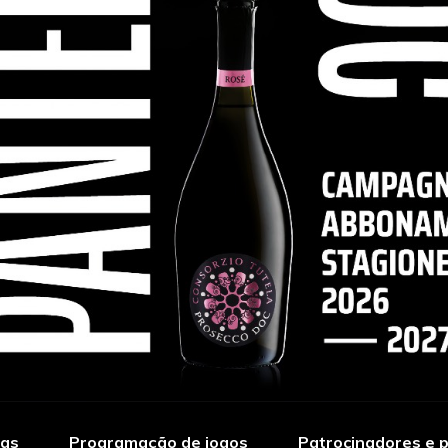
ias
Programação de jogos
Patrocinadores e p