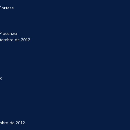
 Cortese
Piacenza
etembro de 2012
o
na
mbro de 2012