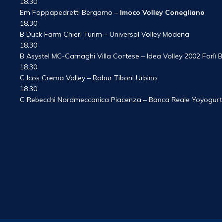
18.30
Em Foppapedretti Bergamo –
Imoco Volley Conegliano
18.30
B Duck Farm Chieri Turim – Universal Volley Modena
18.30
B Asystel MC-Carnaghi Villa Cortese – Idea Volley 2002 Forlì
18.30
C Icos Crema Volley – Robur Tiboni Urbino
18.30
C Rebecchi Nordmeccanica Piacenza – Banca Reale Yoyogurt