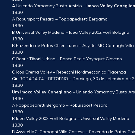
A Uniendo Yamamay Busto Arsizio –
Imoco Volley Coneglia
18.30
A Robursport Pesaro – Foppapedretti Bergamo
18.30
B Universal Volley Modena – Idea Volley 2002 Forlì Bologna
18.30
B Fazenda de Patos Chieri Turim – Asystel MC-Carnaghi Villa
18.30
C Robur Tiboni Urbino – Banca Reale Yoyogurt Giaveno
18.30
C Icos Crema Volley – Rebecchi Nordmeccanica Piacenza
Gir. RODADA 04 – RETORNO – Domingo, 30 de setembro de 2
18.30
Um
Imoco Volley Conegliano
– Uniendo Yamamay Busto Ars
18.30
A Foppapedretti Bergamo – Robursport Pesaro
18.30
B Idea Volley 2002 Forlì Bologna – Universal Volley Modena
18.30
B Asystel MC-Carnaghi Villa Cortese – Fazenda de Patos Chie