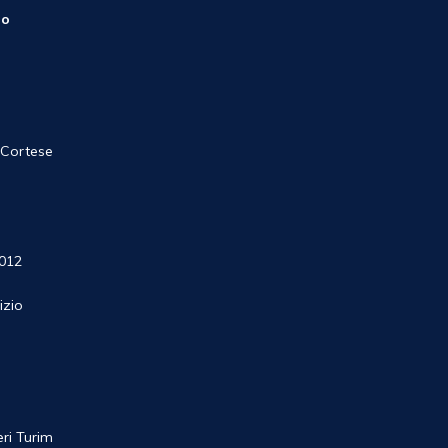
no
 Cortese
012
izio
ri Turim