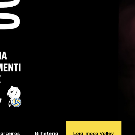
arceiros
Bilheteria
Loja Imoco Volley