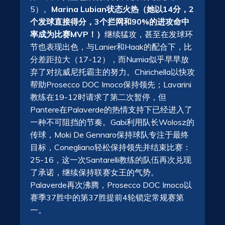
5）。
Marina Lubian状态火热（她以14分，2
个发球直接得分，3个拦网和90%的进攻命中
率成为比赛MVP！）
继续猛攻，甚至在发球环
节也表现出色，与Lanier和Haak的配合下，比
分差距拉大（17-12），而Numia似乎早早放
弃了对抗威尼托霸主的努力。Chirichella以快攻
帮助Prosecco DOC Imoco保持领先；Lavarini
教练在19-12时请求了第二次暂停，但
Pantere在Palaverde的热情支持下已经进入了
一种不可阻挡的节奏。Gabi利用队长Wolosz的
传球，Moki De Gennaro保持球队专注于最终
目标，Conegliano轻松保持领先并结束比赛：
25-16，这一次Santarelli教练的队伍再次兑现
了承诺，继续保持联赛女王的气势。
Palaverde再次沸腾，Prosecco DOC Imoco以
赛季37胜中的第37胜提前4轮锁定常规赛第
一。