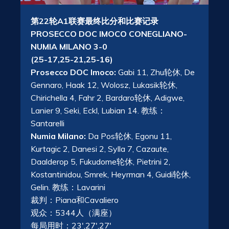
第22轮A1联赛最终比分和比赛记录
PROSECCO DOC IMOCO CONEGLIANO-
NUMIA MILANO 3-0
(25-17,25-21,25-16)
Prosecco DOC Imoco:
Gabi 11, Zhu轮休, De
Gennaro, Haak 12, Wolosz, Lukasik轮休,
Chirichella 4, Fahr 2, Bardaro轮休, Adigwe,
Lanier 9, Seki, Eckl, Lubian 14. 教练：
Santarelli
Numia Milano:
Da Pos轮休, Egonu 11,
Kurtagic 2, Danesi 2, Sylla 7, Cazaute,
Daalderop 5, Fukudome轮休, Pietrini 2,
Kostantinidou, Smrek, Heyrman 4, Guidi轮休,
Gelin. 教练：Lavarini
裁判：Piana和Cavaliero
观众：5344人（满座）
每局用时：23′,27′,27′