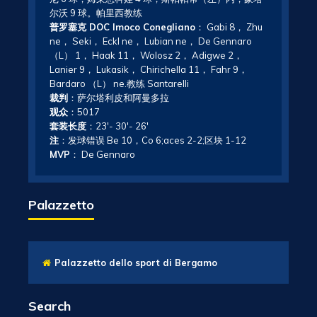
尔沃 9 球。帕里西教练
普罗塞克 DOC Imoco Conegliano
： Gabi 8， Zhu
ne， Seki， Eckl ne， Lubian ne， De Gennaro
（L） 1， Haak 11， Wolosz 2， Adigwe 2，
Lanier 9， Lukasik， Chirichella 11， Fahr 9，
Bardaro （L） ne.教练 Santarelli
裁判
：萨尔塔利皮和阿曼多拉
观众
：5017
套装长度
：23′- 30′- 26′
注
：发球错误 Be 10，Co 6;aces 2-2;区块 1-12
MVP
： De Gennaro
Palazzetto
Palazzetto dello sport di Bergamo
Search