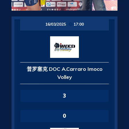
16/03/2025
17:00
普罗塞克 DOC A.Carraro Imoco
Volley
3
-
0