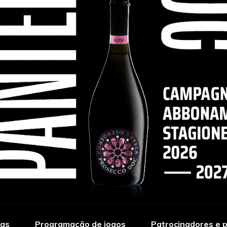
ias
Programação de jogos
Patrocinadores e p