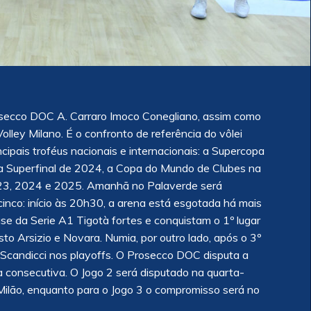
rosecco DOC A. Carraro Imoco Conegliano, assim como
ley Milano. É o confronto de referência do vôlei
ncipais troféus nacionais e internacionais: a Supercopa
 Superfinal de 2024, a Copa do Mundo de Clubes na
 2023, 2024 e 2025. Amanhã no Palaverde será
 cinco: início às 20h30, a arena está esgotada há mais
e da Serie A1 Tigotà fortes e conquistam o 1º lugar
o Arsizio e Novara. Numia, por outro lado, após o 3º
 e Scandicci nos playoffs. O Prosecco DOC disputa a
va consecutiva. O Jogo 2 será disputado na quarta-
m Milão, enquanto para o Jogo 3 o compromisso será no