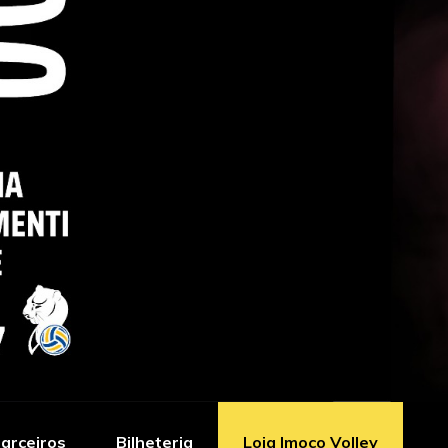
arceiros
Bilheteria
Loja Imoco Volley