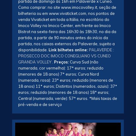
partida de domingo às 16h em Palaverde x Cuneo.
Como comprar: no site
www.imocovolley.
it,
seção de
bilheteria ou em
www.vivaticket.com
, nos pontos de
venda Vivaticket em toda a Itália, no escritório do
Imoco Volley no Imoco Center, em frente ao Imoco
Bistrot na sexta-feira das 16h30 às 18h30, no dia da
partida, a partir de 90 minutos antes do início da
partida, nos caixas externos do Palaverde,
sujeito
a
disponibilidade
.
Link bilhetes online:
PALAVERDE :
PROSECCO DOC IMOCO CONEGLIANO VS CUNEO
GRANDA VOLLEY
.
Preços:
Curva Sud (não
numerada, cor vermelha): 17* euros; reduzido
(menores de 18 anos) 7* euros; Curva Nord
(numerada, rosa): 23* euros; reduzido (menores de
18 anos) 11* euros; Distintos (numerados, azuis): 37*
euros; reduzido (menores de 18 anos) 18* euros;
Central (numerada, verde): 57* euros. *Mais taxas de
pré-venda e de serviço