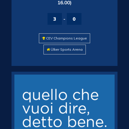
16.00)
3
-
0
CEV Champions League
Ülker Sports Arena