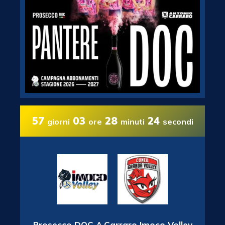
57
03
28
23
giorni
ore
minuti
secondi
Prosecco DOC A.Carraro Imoco Volley