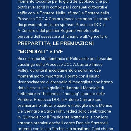
momento toccante per la gioia del pubblico che poi
potrà riversarsi in campo per i consueti autografi e
selfie con le Pantere. Nella “sfilata” le Pantere della
Prosecco DOC A.Carraro Imoco verranno “scortate”
dai presidenti, dai main sponsor Prosecco DOC e
A.Carraro e dal partner Regione Veneto nella
persona dell’assessore al Turismo e all’Agricoltura.
PREPARTITA, LE PREMIAZIONI
“MONDIALI” e LVF
Ricco prepartita domenica al Palaverde per l’esordio
casalingo della Prosecco DOC A.Carraro Imoco
Volley: durante il riscaldamento ci saranno due
momenti molto importanti, il primo con il giusto
riconoscimento al drappello di medagliate che hanno
dato lustro al club gialloblù durante il Mondiale di
settembre in Thailandia. I “naming” sponsor delle
Pantere, Prosecco DOC e Antonio Carraro spa,
premieranno infatti le azzurre medaglie d’oro Monica
De Gennaro e Sarah Fahr, reduci dalla celebrazione
in Quirinale con il Presidente Mattarella, e con loro
saranno premiati anche il coach Daniele Santarelli
argento con la sua Turchia e la brasiliana Gabi che ha