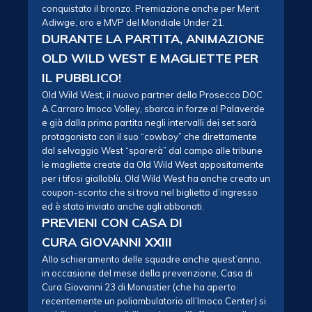
conquistato il bronzo. Premiazione anche per Merit
Adiwge, oro e MVP del Mondiale Under 21.
DURANTE LA PARTITA, ANIMAZIONE
OLD WILD WEST E MAGLIETTE PER
IL PUBBLICO!
Old Wild West, il nuovo partner della Prosecco DOC
A.Carraro Imoco Volley, sbarca in forze al Palaverde
e già dalla prima partita negli intervalli dei set sarà
protagonista con il suo “cowboy” che direttamente
dal selvaggio West “sparerà” dal campo alle tribune
le magliette create da Old Wild West appositamente
per i tifosi gialloblù. Old Wild West ha anche creato un
coupon-sconto che si trova nel biglietto d’ingresso
ed è stato inviato anche agli abbonati.
PREVIENI CON CASA DI
CURA GIOVANNI XXIII
Allo schieramento delle squadre anche quest’anno,
in occasione del mese della prevenzione, Casa di
Cura Giovanni 23 di Monastier (che ha aperto
recentemente un poliambulatorio all’Imoco Center) si