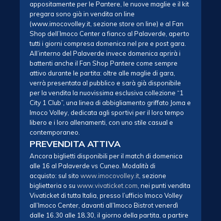
appositamente per le Pantere, le nuove maglie e il kit
pregara sono già in vendita on line
(www.imocovolley.it, sezione store on line) e al Fan
Shop dell’Imoco Center a fianco al Palaverde, aperto
tutti i giorni compresa domenica nel pre e post gara.
All’interno del Palaverde invece domenica aprirà i
battenti anche il Fan Shop Pantere come sempre
attivo durante le partita: oltre alle maglie di gara,
verrà presentata al pubblico e sarà già disponibile
per la vendita la nuovissima esclusiva collezione “1
City 1 Club”, una linea di abbigliamento griffato Joma e
Imoco Volley, dedicata agli sportivi per il loro tempo
libero e i loro allenamenti, con uno stile casual e
contemporaneo.
PREVENDITA ATTIVA
Ancora biglietti disponibili per il match di domenica
alle 16 al Palaverde vs Cuneo. Modalità di
acquisto: sul sito
www.imocovolley.
it
, sezione
biglietteria o su
www.vivaticket.com
, nei punti vendita
Vivaticket di tutta Italia, presso l’ufficio Imoco Volley
all’Imoco Center, davanti all’Imoco Bistrot venerdì
dalle 16.30 alle 18.30, il giorno della partita, a partire