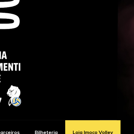
arceiros
Bilheteria
Loja Imoco Volley