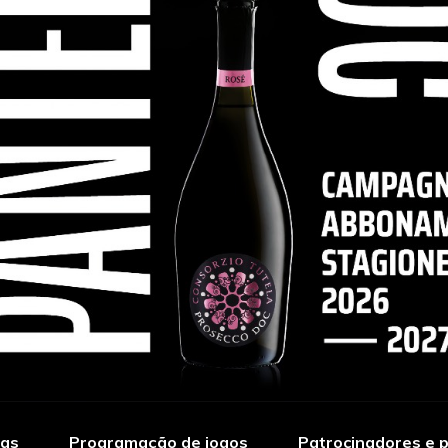
ias
Programação de jogos
Patrocinadores e p