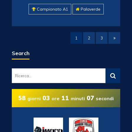
Campionato A1
Palaverde
1
2
3
Search
58
03
11
07
giorni
ore
minuti
secondi