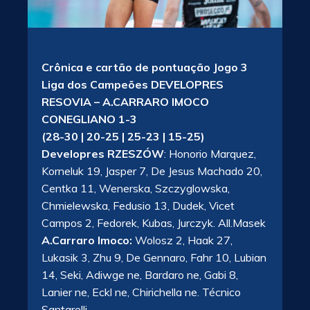
Crônica e cartão de pontuação Jogo 3
Liga dos Campeões DEVELOPRES
RESOVIA – A.CARRARO IMOCO
CONEGLIANO 1-3
(28-30 | 20-25 | 25-23 | 15-25)
Developres RZESZÓW
: Honorio Marquez,
Korneluk 19, Jasper 7, De Jesus Machado 20,
Centka 11, Wenerska, Szczyglowska,
Chmielewska, Fedusio 13, Dudek, Vicet
Campos 2, Fedorek, Kubas, Jurczyk. All.Masek
A.Carraro Imoco:
Wolosz 2, Haak 27,
Lukasik 3, Zhu 9, De Gennaro, Fahr 10, Lubian
14, Seki, Adiwge ne, Bardaro ne, Gabi 8,
Lanier ne, Eckl ne, Chirichella ne. Técnico
Santarelli