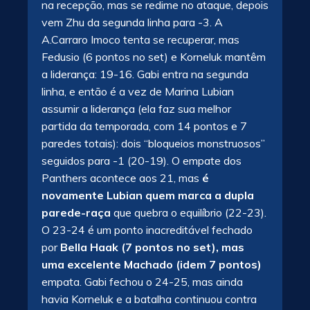
na recepção, mas se redime no ataque, depois
vem Zhu da segunda linha para -3. A
A.Carraro Imoco tenta se recuperar, mas
Fedusio (6 pontos no set) e Korneluk mantêm
a liderança: 19-16. Gabi entra na segunda
linha, e então é a vez de Marina Lubian
assumir a liderança (ela faz sua melhor
partida da temporada, com 14 pontos e 7
paredes totais): dois “bloqueios monstruosos”
seguidos para -1 (20-19). O empate dos
Panthers acontece aos 21, mas
é
novamente Lubian quem marca a dupla
parede-raça
que quebra o equilíbrio (22-23).
O 23-24 é um ponto inacreditável fechado
por
Bella Haak (7 pontos no set), mas
uma excelente Machado (idem 7 pontos)
empata. Gabi fechou o 24-25, mas ainda
havia Korneluk e a batalha continuou contra