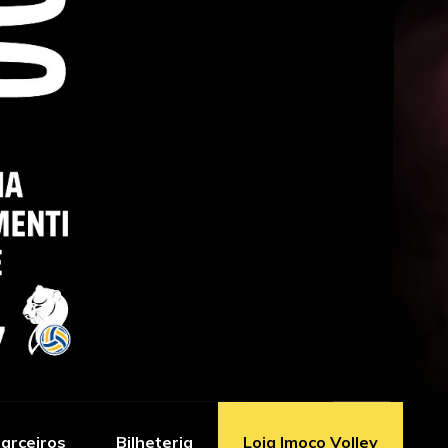
arceiros
Bilheteria
Loja Imoco Volley