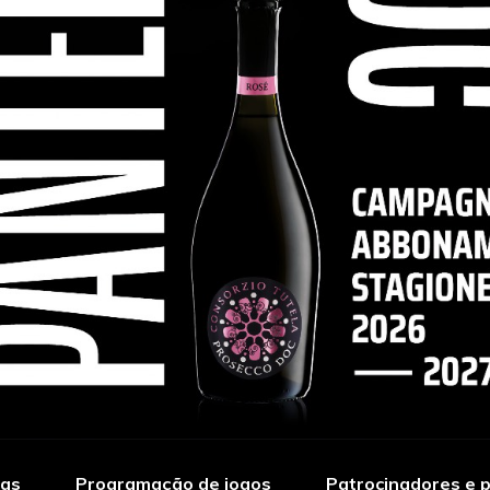
ias
Programação de jogos
Patrocinadores e p