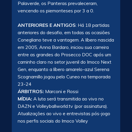
Palaverde, os Panteras prevaleceram,
vencendo os piemonteses por 3 a 0.
ANTERIORES E ANTIGOS
: Há 18 partidas
anteriores do desafio, em todas as ocasiões
Conegliano teve a vantagem. A líbero nascida
em 2005, Anna Bardaro, iniciou sua carreira
entre as grandes do Prosecco DOC após um
caminho claro no setor juvenil do Imoco Next
Gen, enquanto a líbero amarelo-azul Serena
Scognamillo jogou pelo Cuneo na temporada
23-24
ÁRBITROS:
Marconi e Rossi
MÍDIA:
A luta será transmitida ao vivo no
DAZN e Volleyballworld.tv
(por assinatura).
Atualizações ao vivo e entrevistas pós-jogo
nos perfis sociais do Imoco Volley