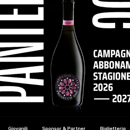
Giovanili
Sponsor & Partner
Biglietteria