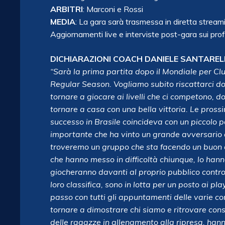
ARBITRI
: Marconi e Rossi
MEDIA
: La gara sarà trasmessa in diretta stre
Aggiornamenti live e interviste post-gara sui profi
DICHIARAZIONI COACH DANIELE SANTAREL
“Sarà la prima partita dopo il Mondiale per Club
Regular Season. Vogliamo subito riscattarci do
tornare a giocare ai livelli che ci competono, d
tornare a casa con una bella vittoria. Le pross
successo in Brasile coincideva con un piccolo p
importante che ha vinto un grande avversario
troveremo un gruppo che sta facendo un buon 
che hanno messo in difficoltà chiunque, lo hann
giocheranno davanti al proprio pubblico contro u
loro classifica, sono in lotta per un posto ai p
passo con tutti gli appuntamenti delle varie com
tornare a dimostrare chi siamo e ritrovare con
delle ragazze in allenamento alla ripresa, hann