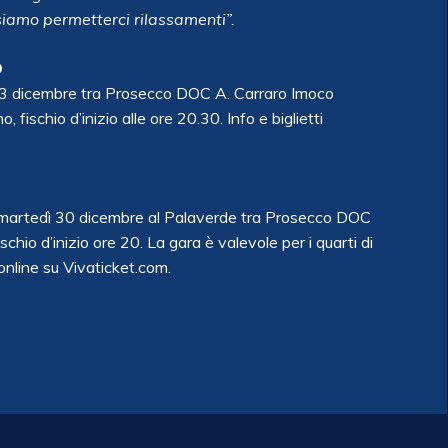
siamo permetterci rilassamenti”.
O
ì 23 dicembre tra Prosecco DOC A. Carraro Imoco
schio d’inizio alle ore 20.30. Info e biglietti
di martedì 30 dicembre al Palaverde tra Prosecco DOC
hio d’inizio ore 20. La gara è valevole per i quarti di
i online su Vivaticket.com.