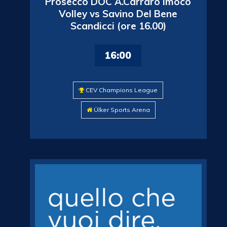
Prosecco DOC A.Carraro Imoco
Volley vs Savino Del Bene
Scandicci (ore 16.00)
16:00
CEV Champions League
Ülker Sports Arena