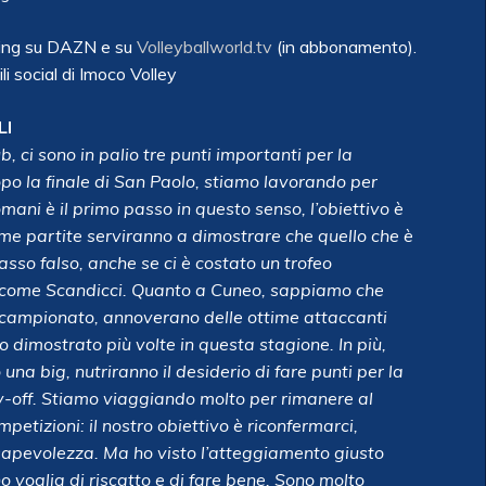
aming su DAZN e su
Volleyballworld.tv
(in abbonamento).
li social di Imoco Volley
LI
, ci sono in palio tre punti importanti per la
po la finale di San Paolo, stiamo lavorando per
omani è il primo passo in questo senso, l’obiettivo è
ime partite serviranno a dimostrare che quello che è
asso falso, anche se ci è costato un trofeo
 come Scandicci. Quanto a Cuneo, sappiamo che
campionato, annoverano delle ottime attaccanti
o dimostrato più volte in questa stagione. In più,
na big, nutriranno il desiderio di fare punti per la
lay-off. Stiamo viaggiando molto per rimanere al
petizioni: il nostro obiettivo è riconfermarci,
sapevolezza. Ma ho visto l’atteggiamento giusto
o voglia di riscatto e di fare bene. Sono molto