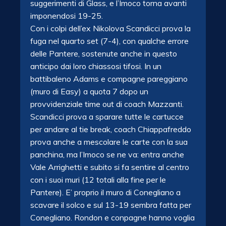
suggerimenti di Glass, e l’Imoco torna avanti
imponendosi 19-25.
Con i colpi dell’ex Nikolova Scandicci prova la
fuga nel quarto set (7-4), con qualche errore
delle Pantere, sostenute anche in questo
anticipo dai loro chiassosi tifosi. In un
battibaleno Adams e compagne pareggiano
(muro di Easy) a quota 7 dopo un
provvidenziale time out di coach Mazzanti.
Scandicci prova a sparare tutte le cartucce
per andare al tie break, coach Chiappafreddo
prova anche a mescolare le carte con la sua
panchina, ma l’Imoco se ne va: entra anche
Vale Arrighetti e subito si fa sentire al centro
con i suoi muri (12 totali alla fine per le
Pantere). E’ proprio il muro di Conegliano a
scavare il solco e sul 13-19 sembra fatta per
Conegliano. Rondon e conpagne hanno voglia