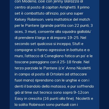
con Modena, cioè con Jenny Barazza al
centro al posto di capitan Arrighetti. Il primo
set è combattuto all’inizio, poi una super
Kelsey Robinson, vera mattatrice del match
per le Pantere (grande partita con 22 punti, 3
aces, 3 muri), consente alla squadra gialloblu’
di prendere il largo e di imporsi 19-25. Nel
secondo set qualcosa si inceppa, Stufi e
compagne si fanno agressive in battuta e a
muro, l’attacco di Conegliano fatica un po’ e le
toscane pareggiano con il 25-18 finale. Nel
terzo parziale le Pantere (c’e’ Anna Nicoletti
in campo al posto di Ortolani ad attaccare
fuori mano) riprendono con le unghie e con i
denti il bandolo della matassa, e pur soffrendo
già al time out tecnico sono sopra 9-12con
Easy in crescita (16 punti alla fine). Nicoletti e
la solita Robinson sono puntuali con i