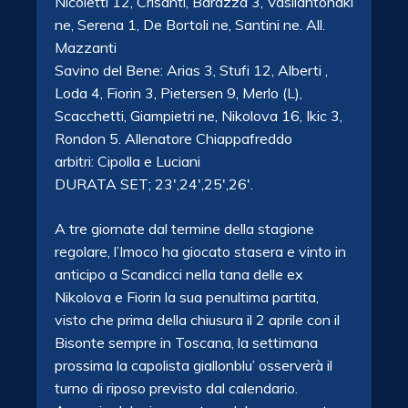
Nicoletti 12, Crisanti, Barazza 3, Vasilantonaki
ne, Serena 1, De Bortoli ne, Santini ne. All.
Mazzanti
Savino del Bene: Arias 3, Stufi 12, Alberti ,
Loda 4, Fiorin 3, Pietersen 9, Merlo (L),
Scacchetti, Giampietri ne, Nikolova 16, Ikic 3,
Rondon 5. Allenatore Chiappafreddo
arbitri: Cipolla e Luciani
DURATA SET; 23′,24′,25′,26′.
A tre giornate dal termine della stagione
regolare, l’Imoco ha giocato stasera e vinto in
anticipo a Scandicci nella tana delle ex
Nikolova e Fiorin la sua penultima partita,
visto che prima della chiusura il 2 aprile con il
Bisonte sempre in Toscana, la settimana
prossima la capolista giallonblu’ osserverà il
turno di riposo previsto dal calendario.