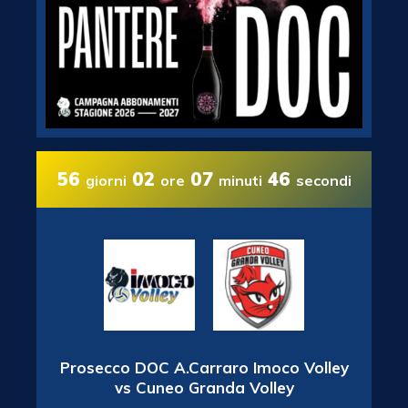
56
02
07
45
giorni
ore
minuti
secondi
Prosecco DOC A.Carraro Imoco Volley
vs Cuneo Granda Volley