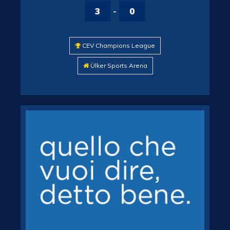
3
-
0
CEV Champions League
Ülker Sports Arena