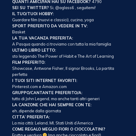
QUANTI AMICI/FAN HAI SU FACEBOOK?
4790
SEI SU TWITTER?
Si, @aglass6 , seguitemi!
IL TUO/TUOI HOBBY:
Guardare film (nuovi e classici), cucina, yoga
SPORT PREFERITO DA VEDERE IN TV:
Basket
LA TUA VACANZA PREFERITA:
A Pasqua quando ci troviamo con tutta la mia famiglia
ULTIMO LIBRO LETTO:
sto leggendo The Power of Habit e The Art of Learning
FILM PREFERITO:
Showcase, Antwone Fisher, Il signor Brooks, La partita
perfetta
I TUOI SITI INTERNET FAVORITI:
Pinterest.com e Amazon.com
GRUPPO/CANTANTE PREFERITO/A:
tutto di John Legend, ma anche tanti altri generi
LA CANZONE CHE HAI SEMPRE CON TE:
eh..dipende dalla giornata
CITTA’ PREFERITA:
La mia città: Leland, MI, Stati Uniti d’America
COME REGALO MEGLIO FIORI O CIOCCOLATINI?
Frutta e verdura
(ma anche cioccolato e fiori!)