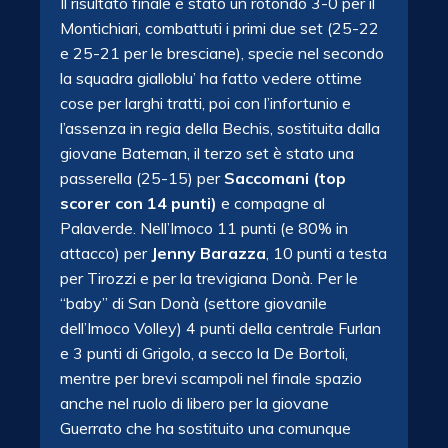
Il risultato finale è stato un rotondo 3-0 per il
Montichiari, combattuti i primi due set (25-22
e 25-21 per le bresciane), specie nel secondo
la squadra gialloblu’ ha fatto vedere ottime
cose per larghi
tratti, poi con l’infortunio e
l’assenza in regia della Bechis, sostituita dalla
giovane Bateman, il terzo set è stato una
passerella (25-15) per
Saccomani (top
scorer con 14 punti)
e compagne al
Palaverde. Nell’Imoco 11 punti (e 80% in
attacco) per
Jenny Barazza
, 10 punti a testa
per Tirozzi e per la trevigiana Donà. Per le
“baby” di San Donà (settore giovanile
dell’Imoco Volley) 4 punti della centrale Furlan
e 3 punti di Grigolo, a secco la De Bortoli,
mentre per brevi scampoli nel finale spazio
anche nel ruolo di libero per la giovane
Guerrato che ha sostituito una comunque