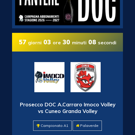
57
03
30
07
giorni
ore
minuti
secondi
Prosecco DOC A.Carraro Imoco Volley
vs Cuneo Granda Volley
Campionato A1
Palaverde