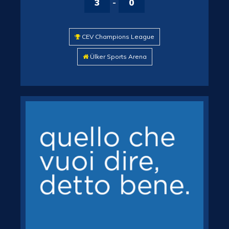
3
-
0
CEV Champions League
Ülker Sports Arena