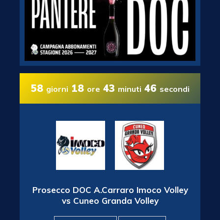
58
18
43
45
giorni
ore
minuti
secondi
Prosecco DOC A.Carraro Imoco Volley
vs Cuneo Granda Volley