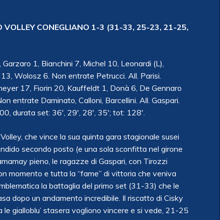
OLLEY CONEGLIANO 1-3 (31-33, 25-23, 21-25,
 Garzaro 1, Bianchini 7, Michel 10, Leonardi (L),
i 13, Wolosz 6. Non entrate Petrucci. All. Parisi.
eyer 17, Fiorin 20, Kauffeldt 1, Donà 6, De Gennaro
on entrate Daminato, Calloni, Barcellini. All. Gaspari.
 durata set: 36′, 29′, 28′, 35′; tot: 128′.
Volley, che vince la sua quinta gara stagionale susei
ndido secondo posto (e una sola sconfitta nel girone
aYamamay pieno, le ragazze di Gaspari, con Tirozzi
buon momento e tutta la “fame” di vittoria che veniva
Emblematica la battaglia del primo set (31-33) che le
 dopo un andamento incredibile. Il riscatto di Cisky
 gialloblu’ stasera vogliono vincere e si vede, 21-25