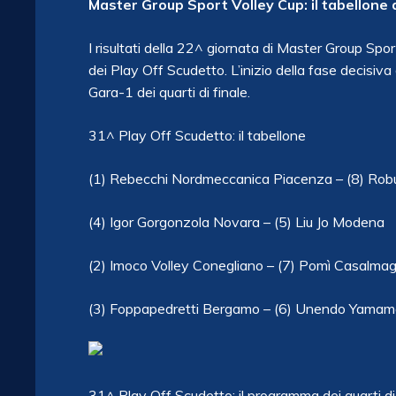
Master Group Sport Volley Cup: il tabellone d
I risultati della 22^ giornata di Master Group Spo
dei Play Off Scudetto. L’inizio della fase decisiva
Gara-1 dei quarti di finale.
31^ Play Off Scudetto: il tabellone
(1) Rebecchi Nordmeccanica Piacenza – (8) Robu
(4) Igor Gorgonzola Novara – (5) Liu Jo Modena
(2) Imoco Volley Conegliano – (7) Pomì Casalmag
(3) Foppapedretti Bergamo – (6) Unendo Yamama
31^ Play Off Scudetto: il programma dei quarti di