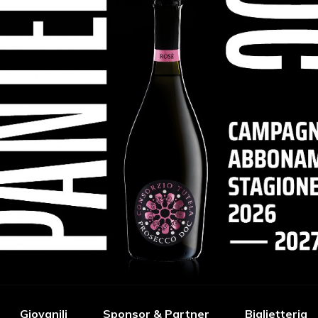
Giovanili
Sponsor & Partner
Biglietteria