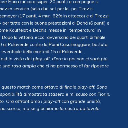
 dove Fiorin (ancora super, 20 punti) e compagne si
o servizio (solo due set per lei, poi Tirozzi
bemeyer (17 punti, 4 muri, 62% in attacco) e di Tirozzi
o’ per tutte con le buone prestazioni di Donà (6 punti) e
ome Kauffeldt e Bechis, messe in “temperatura” in
opo la vittoria, ecco l’avversaria dei quarti di finale,
30 al Palaverde contro la Pomì Casalmaggiore, battuta
a, eventuale bella martedì 15 al Palaverde.
 in vista dei play-off, d’ora in poi non ci sarà più
e una rosa ampia che ci ha permesso di far riposare
e questo match come ottavo di finale play-off. Sono
isponibilità dimostrata stasera e mi scuso con Fiorin,
ato. Ora affrontiamo i play-off con grande umiltà,
nno scorso, ma se giochiamo la nostra pallavolo