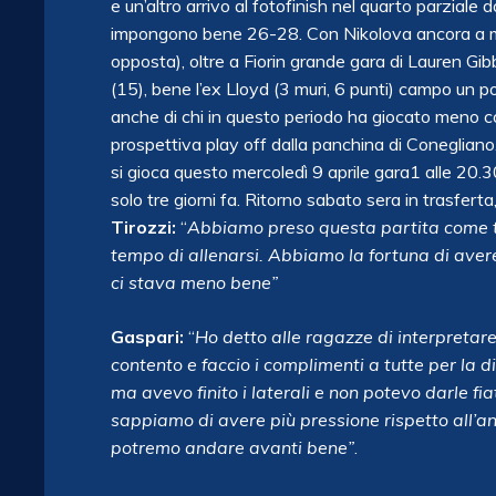
e un’altro arrivo al fotofinish nel quarto parziale
impongono bene 26-28. Con Nikolova ancora a mezz
opposta), oltre a Fiorin grande gara di Lauren Gib
(15), bene l’ex Lloyd (3 muri, 6 punti) campo un p
anche di chi in questo periodo ha giocato meno c
prospettiva play off dalla panchina di Conegliano. D
si gioca questo mercoledì 9 aprile gara1 alle 20.
solo tre giorni fa. Ritorno sabato sera in trasfert
Tirozzi:
“
Abbiamo preso questa partita come test
tempo di allenarsi. Abbiamo la fortuna di aver
ci stava meno bene”
Gaspari:
“
Ho detto alle ragazze di interpretar
contento e faccio i complimenti a tutte per la d
ma avevo finito i laterali e non potevo darle fi
sappiamo di avere più pressione rispetto all’a
potremo andare avanti bene”
.