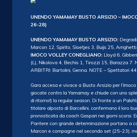
UNENDO YAMAMAY BUSTO ARSIZIO – IMOCO V
26-28)
UNENDO YAMAMAY BUSTO ARSIZIO:
Degradi,
Marcon 12, Spirito, Sloetjes 3, Buijs 25, Arrighett
IMOCO VOLLEY CONEGLIANO:
Lloyd 6, Gibbem
(L), Nikolova 4, Bechis 1, Tirozzi 15, Barazza 7. N
ARBITRI: Bartolini, Genna. NOTE – Spettatori 4400,
Gara accesa e vivace a Busto Arsizio per l’Imoco 
giocate contro la Yamamay e chiude con uno sple
di ritorno!) la regular season. Di fronte a un Pal
titolare alposto di Barcellini, confermano il loro 
pronosticata da coach Gaspari nei giorni scorsi. 
Pantere con grande determinazione portano a casa
Marcon e compagne nel secondo set (25-23), ma le