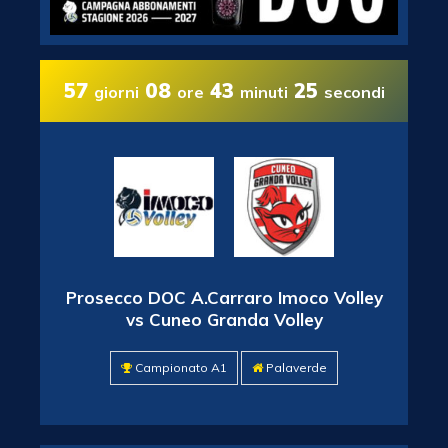
57
08
43
25
giorni
ore
minuti
secondi
Prosecco DOC A.Carraro Imoco Volley
vs Cuneo Granda Volley
Campionato A1
Palaverde