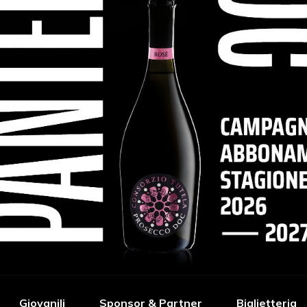
Giovanili
Sponsor & Partner
Biglietteria