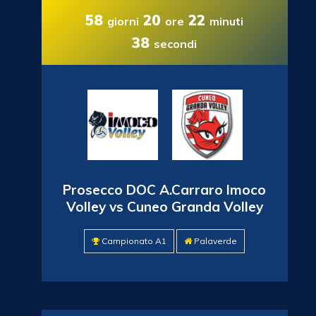
58
20
22
giorni
ore
minuti
37
secondi
Prosecco DOC A.Carraro Imoco
Volley vs Cuneo Granda Volley
Campionato A1
Palaverde