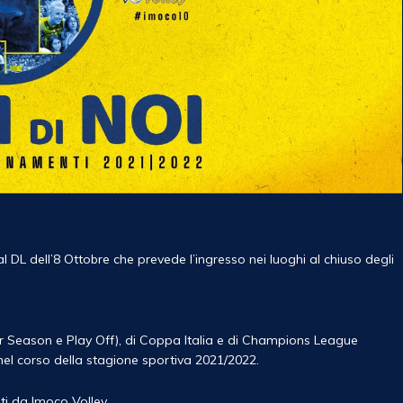
DL dell’8 Ottobre che prevede l’ingresso nei luoghi al chiuso degli
r Season e Play Off), di Coppa Italia e di Champions League
 nel corso della stagione sportiva 2021/2022.
ti da Imoco Volley.