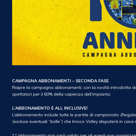
CAMPAGNA ABBONAMENTI – SECONDA FASE
Riapre la campagna abbonamenti, con la novità introdotta dal 
spettatori per il 60% della capienza dell’impianto.
L’ABBONAMENTO
È
ALL INCLUSIVE!
L’abbonamento include tutte le partite di campionato (Regula
(escluse eventuali “bolle”) che Imoco Volley disputerà in casa
* L’abbonamento non sarà valido per gli eventi non organizza