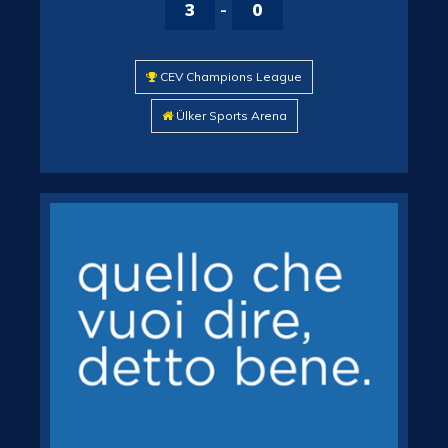
3
-
0
CEV Champions League
Ülker Sports Arena