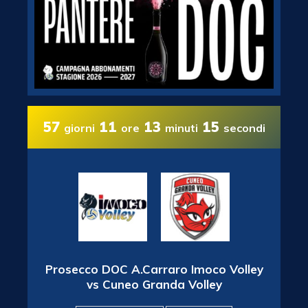
57
11
13
14
giorni
ore
minuti
secondi
Prosecco DOC A.Carraro Imoco Volley
vs Cuneo Granda Volley