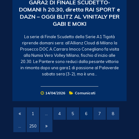
GARA2 DI FINALE SCUDETTO-
DOMANI h 20.30, diretta RAI SPORT e
DAZN – OGGI BLITZ AL VINITALY PER
GABI E MOKI
La serie di Finale Scudetto della Serie A1 Tigotà
riprende domani sera: all’Allianz Cloud di Milano la
Prosecco DOC A.Carraro Imoco Conegliano fa visita
alla Numia Vero Volley Milano, fischio d’inizio alle
20.30. Le Pantere sono reduci dalla pesante vittoria
in rimonta dopo una gara1 di passione al Palaverde
sabato sera (3-2), ma è una…
14/04/2026
Comunicati
1
…
4
5
6
7
8
…
250