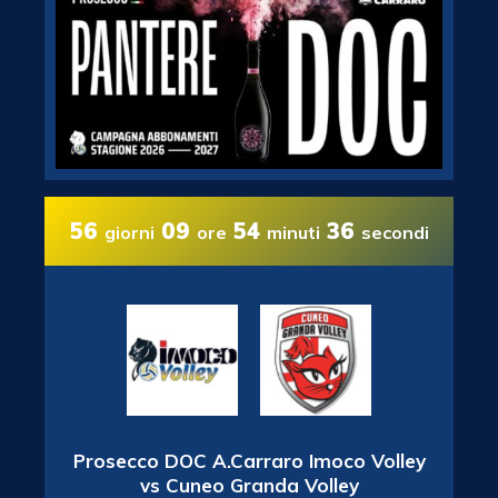
56
09
54
36
giorni
ore
minuti
secondi
Prosecco DOC A.Carraro Imoco Volley
vs Cuneo Granda Volley