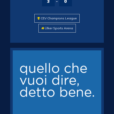
3
-
0
CEV Champions League
Ülker Sports Arena