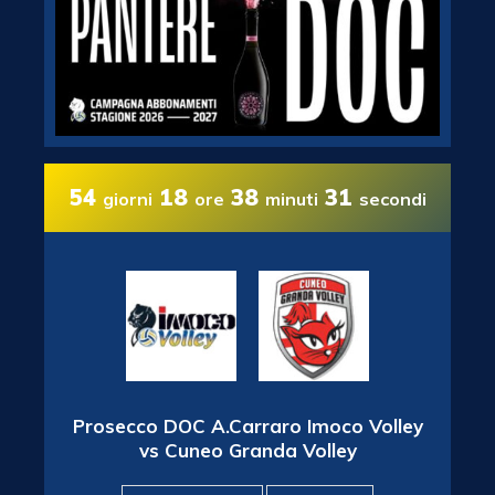
54
18
38
31
giorni
ore
minuti
secondi
Prosecco DOC A.Carraro Imoco Volley
vs Cuneo Granda Volley