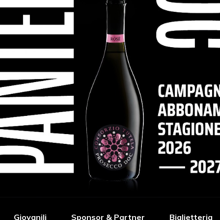
Giovanili
Sponsor & Partner
Biglietteria