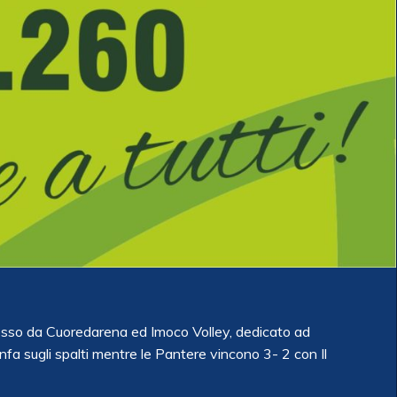
sso da Cuoredarena ed Imoco Volley, dedicato ad
nfa sugli spalti mentre le Pantere vincono 3- 2 con Il