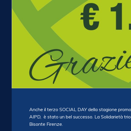
Anche il terzo SOCIAL DAY della stagione promo
AIPD, è stato un bel successo. La Solidarietà trio
Bisonte Firenze.