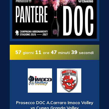
57
11
47
38
giorni
ore
minuti
secondi
Prosecco DOC A.Carraro Imoco Volley
vs Cuneo Granda Volley