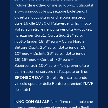
Palaverde è attiva online su
www.vivaticket.it
e
www.imocovolley.it
, sezione bigletteria. I
biglietti si acquistano anche oggi martedì,
dalle 16 alle 18.30 al Palaverde, Uffici Imoco
Volley sul retro, e nei punti vendita Vivaticket.
I prezzi per Gara1: Curva Sud: 22* euro;
ridotto (under 18) 8* euro – Curva Nord e
Settore Ospiti: 25* euro; ridotto (under 18)
10* euro – Distinti: 36* euro; ridotto (under
18) 18* euro – Centrali: 70* euro –
Supercentrali: 100* euro – *più prevendita e
commissioni di servizio nell’acquisto on line.
SPONSOR DAY
– Sorelle Bronca, azienda
vinicola sponsor delle Pantere, premierà l’MVP
del match
INNO CON GLI ALPINI –
L’inno nazionale che
verrà proposto come di consueto nelle finali