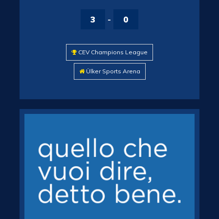
3
-
0
CEV Champions League
Ülker Sports Arena