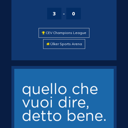
3
-
0
CEV Champions League
Ülker Sports Arena