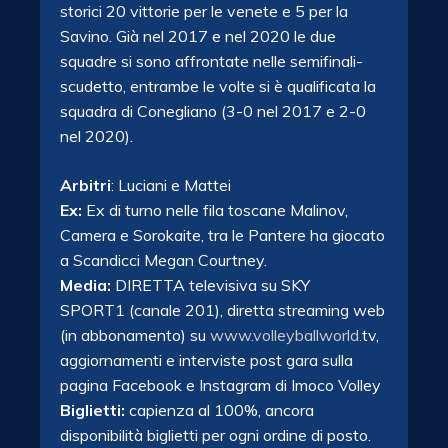
storici 20 vittorie per le venete e 5 per la
Savino. Già nel 2017 e nel 2020 le due
squadre si sono affrontate nelle semifinali-
scudetto, entrambe le volte si è qualificata la
squadra di Conegliano (3-0 nel 2017 e 2-0
nel 2020).
Arbitri
: Luciani e Mattei
Ex:
Ex di turno nelle fila toscane Malinov,
Camera e Sorokaite, tra le Pantere ha giocato
a
Scandicci
Megan Courtney.
Media:
DIRETTA televisiva su SKY
SPORT1 (canale 201), diretta streaming web
(in abbonamento) su
www.volleyballworld.
tv,
aggiornamenti e interviste post gara sulla
pagina Facebook e Instagram di Imoco Volley
Biglietti:
capienza al 100%, ancora
disponibilità biglietti per ogni ordine di posto.