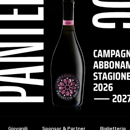
Giovanili
Sponsor & Partner
Biglietteria