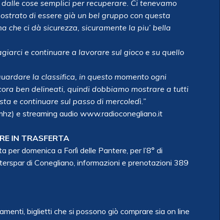
 dalle cose semplici per recuperare. Ci tenevamo
strato di essere già un bel gruppo con questa
a che ci dà sicurezza, sicuramente la piu’ bella
giarci e continuare a lavorare sul gioco e su quello
uardare la classifica, in questo momento ogni
ncora ben delineati, quindi dobbiamo mostrare a tutti
sta e continuare sul passo di mercoledì.”
 mhz) e streaming audio www.radioconegliano.it
ERE IN TRASFERTA
a per domenica a Forlì delle Pantere, per l’8° di
nterspar di Conegliano, informazioni e prenotazioni 389
amenti, biglietti che si possono giò comprare sia on line