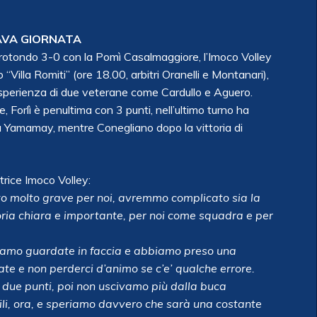
TAVA GIORNATA
un rotondo 3-0 con la Pomì Casalmaggiore, l’Imoco Volley
o “Villa Romiti” (ore 18.00, arbitri Oranelli e Montanari),
’esperienza di due veterane come Cardullo e Aguero.
, Forlì è penultima con 3 punti, nell’ultimo turno ha
a Yamamay, mentre Conegliano dopo la vittoria di
trice Imoco Volley:
o molto grave per noi, avremmo complicato sia la
ttoria chiara e importante, per noi come squadra e per
i siamo guardate in faccia e abbiamo preso una
ate e non perderci d’animo se c’e’ qualche errore.
 due punti, poi non uscivamo più dalla buca
abili, ora, e speriamo davvero che sarà una costante