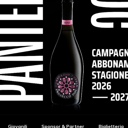
Giovanili
Sponsor & Partner
Biglietteria