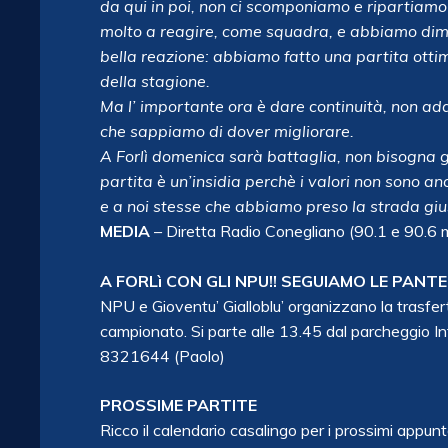
da qui in poi, non ci scomponiamo e ripartiamo
molto a reagire, come squadra, e abbiamo dimo
bella reazione: abbiamo fatto una partita ottim
della stagione.
Ma l’ importante ora è dare continuità, non ada
che sappiamo di dover migliorare.
A Forlì domenica sarà battaglia, non bisogna g
partita è un’insidia perchè i valori non sono a
e a noi stesse che abbiamo preso la strada giu
MEDIA
– Diretta Radio Conegliano (90.1 e 90.6
A FORLì CON GLI NPU!! SEGUIAMO LE PANT
NPU e Gioventu’ Gialloblu’ organizzano la trasfert
campionato. Si parte alle 13.45 dal parcheggio I
8321644 (Paolo)
PROSSIME PARTITE
Ricco il calendario casalingo per i prossimi appunt