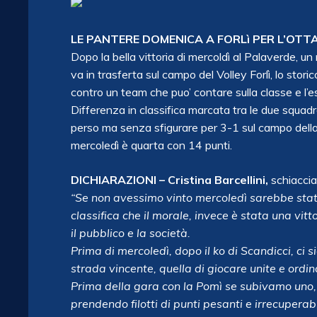
LE PANTERE DOMENICA A FORLì PER L’OT
Dopo la bella vittoria di mercoldì al Palaverde, 
va in trasferta sul campo del Volley Forlì, lo storic
contro un team che puo’ contare sulla classe e l
Differenza in classifica marcata tra le due squadre
perso ma senza sfigurare per 3-1 sul campo dell
mercoledì è quarta con 14 punti.
DICHIARAZIONI – Cristina Barcellini,
schiaccia
“Se non avessimo vinto mercoledì sarebbe stat
classifica che il morale, invece è stata una vi
il pubblico e la società.
Prima di mercoledì, dopo il ko di Scandicci, c
strada vincente, quella di giocare unite e ordin
Prima della gara con la Pomì se subivamo uno,
prendendo
filotti di punti pesanti e irrecuper