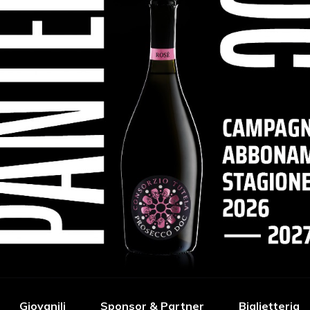
Giovanili
Sponsor & Partner
Biglietteria