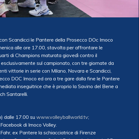
 con Scandicci le Pantere della Prosecco DOc Imoco
ica alle ore 17.00, stavolta per affrontare le
uarti di Champions maturata giovedì contro il
i esclusivamente sul campionato, con tre giornate da
enti vittorie in serie con Milano, Novara e Scandicci,
osecco DOC Imoco ed ora a tre gare dalla fine le Pantere
mediata inseguitrice che è proprio la Savino del Bene a
h Santarelli.
) dalle 17.00 su
www.volleyballworld.tv
;
 Facebook di Imoco Volley.
 Fahr, ex Pantere la schiacciatrice di Firenze