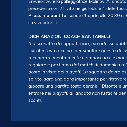
Enweonwu e la palleggiatrice Malinov. All’andata
precedenti con 21 vittorie gialloblù e 4 delle tosc
Prossima partita:
sabato 1 aprile alle 20.30 al
su
vivaticket.it
DICHIARAZIONI COACH SANTARELLI
“La sconfitta di coppa brucia, ma adesso dob
sull’obiettivo tricolore per smaltire questa del
recuperare mentalmente e rimboccarci le manic
regolare e partiamo dal match di domenica a F
posto in vista dei playoff. La squadra dovrà es
spirito, sarà una gara importante per ritrovar
giocare una partita tosta perchè Il Bisonte è 
entrare nei playoff, all’andata non fu facile pe
sconti.”