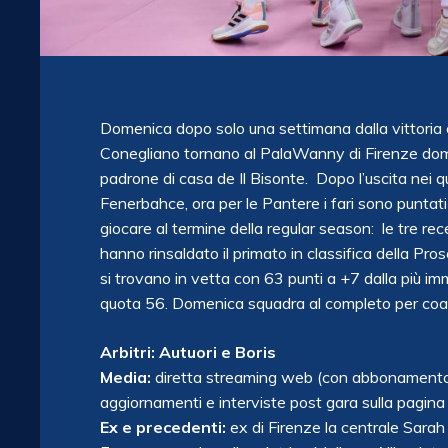
Domenica dopo solo una settimana dalla vittoria
Conegliano tornano al PalaWanny di Firenze domen
padrone di casa de Il Bisonte. Dopo l’uscita nei q
Fenerbahce, ora per le Pantere i fari sono puntat
giocare al termine della regular season: le tre rec
hanno rinsaldato il primato in classifica della Pr
si trovano in vetta con 63 punti a +7 dalla più im
quota 56. Domenica squadra al completo per coac
Arbitri: Autuori e Boris
Media:
diretta streaming web (con abbonamento
aggiornamenti e interviste post gara sulla pagina
Ex e precedenti:
ex di Firenze la centrale Sarah