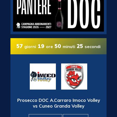
57
19
50
24
giorni
ore
minuti
secondi
Prosecco DOC A.Carraro Imoco Volley
vs Cuneo Granda Volley