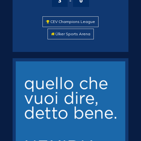
3
-
0
CEV Champions League
Ülker Sports Arena