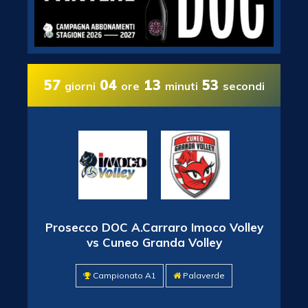
57
04
13
52
giorni
ore
minuti
secondi
Prosecco DOC A.Carraro Imoco Volley
vs Cuneo Granda Volley
Campionato A1
Palaverde