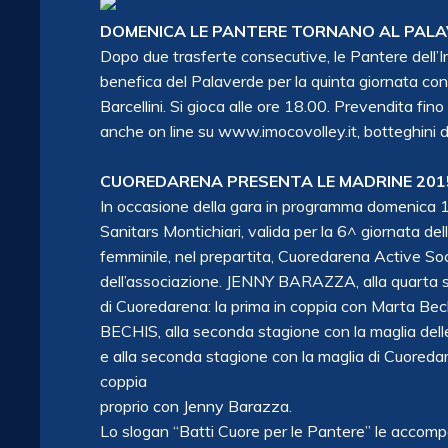
DOMENICA LE PANTERE TORNANO AL PALA
Dopo due trasferte consecutive, le Pantere dell’I
benefica del Palaverde per la quinta giornata cont
Barcellini. Si gioca alle ore 18.00. Prevendita fin
anche on line su www.imocovolley.it, botteghini 
CUOREDARENA PRESENTA LE MADRINE 201
In occasione della gara in programma domenica 1
Sanitars Montichiari, valida per la 6^ giornata de
femminile, nel prepartita, Cuoredarena Active So
dell’associazione. JENNY BARAZZA, alla quarta st
di Cuoredarena: la prima in coppia con Marta B
BECHIS, alla seconda stagione con la maglia dell
e alla seconda stagione con la maglia di Cuoreda
coppia
proprio con Jenny Barazza.
Lo slogan “Batti Cuore per le Pantere” le accompa