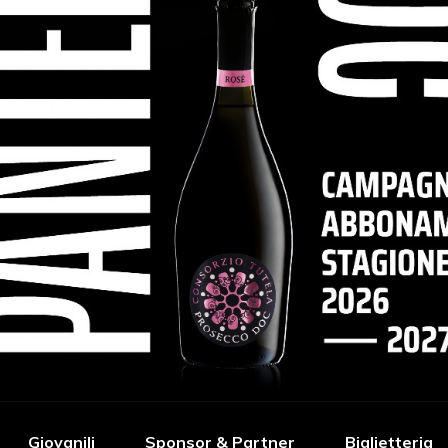
Giovanili
Sponsor & Partner
Biglietteria