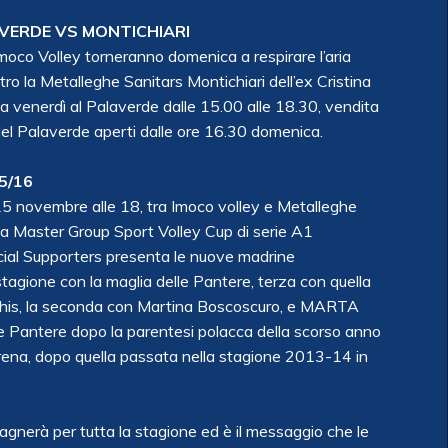
VERDE VS MONTICHIARI
moco Volley torneranno domenica a respirare l’aria
ro la Metalleghe Sanitars Montichiari dell’ex Cristina
o a venerdì al Palaverde dalle 15.00 alle 18.30, vendita
del Palaverde aperti dalle ore 16.30 domenica.
5/16
5 novembre alle 18, tra Imoco volley e Metalleghe
lla Master Group Sport Volley Cup di serie A1
cial Supporters presenta le nuove madrine
agione con la maglia delle Pantere, terza con quella
echis, la seconda con Martina Boscoscuro, e MARTA
e Pantere dopo la parentesi polacca della scorso anno
rena, dopo quella passata nella stagione 2013-14 in
gnerà per tutta la stagione ed è il messaggio che le