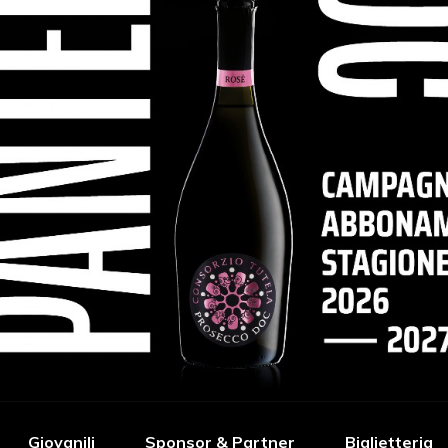
Giovanili
Sponsor & Partner
Biglietteria