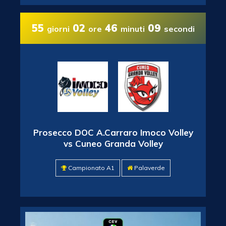
55
02
46
08
giorni
ore
minuti
secondi
Prosecco DOC A.Carraro Imoco Volley
vs Cuneo Granda Volley
Campionato A1
Palaverde