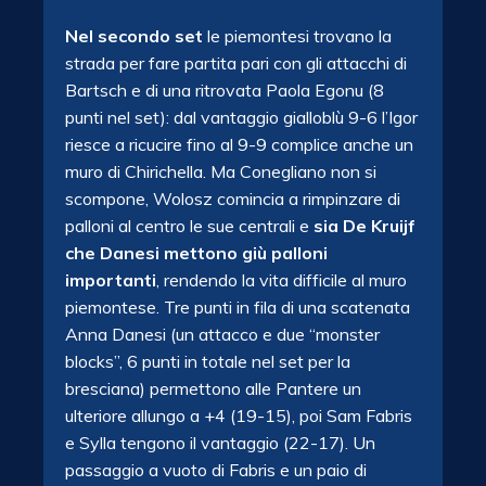
Nel secondo set
le piemontesi trovano la
strada per fare partita pari con gli attacchi di
Bartsch e di una ritrovata Paola Egonu (8
punti nel set): dal vantaggio gialloblù 9-6 l’Igor
riesce a ricucire fino al 9-9 complice anche un
muro di Chirichella. Ma Conegliano non si
scompone, Wolosz comincia a rimpinzare di
palloni al centro le sue centrali e
sia De Kruijf
che Danesi mettono giù palloni
importanti
, rendendo la vita difficile al muro
piemontese. Tre punti in fila di una scatenata
Anna Danesi (un attacco e due “monster
blocks”, 6 punti in totale nel set per la
bresciana) permettono alle Pantere un
ulteriore allungo a +4 (19-15), poi Sam Fabris
e Sylla tengono il vantaggio (22-17). Un
passaggio a vuoto di Fabris e un paio di