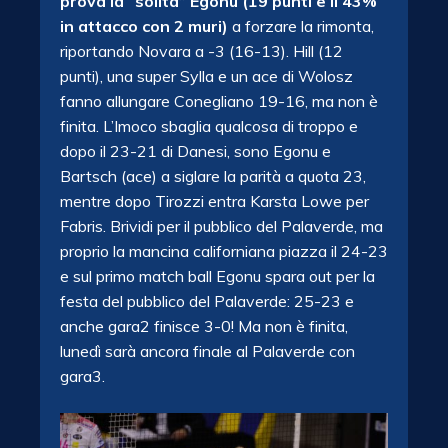
prova la “solita” Egonu (19 punti e il 43%
in attacco con 2 muri)
a forzare la rimonta,
riportando Novara a -3 (16-13). Hill (12
punti), una super Sylla e un ace di Wolosz
fanno allungare Conegliano 19-16, ma non è
finita. L’Imoco sbaglia qualcosa di troppo e
dopo il 23-21 di Danesi, sono Egonu e
Bartsch (ace) a siglare la parità a quota 23,
mentre dopo Tirozzi entra Karsta Lowe per
Fabris. Brividi per il pubblico del Palaverde, ma
proprio la mancina californiana piazza il 24-23
e sul primo match ball Egonu spara out per la
festa del pubblico del Palaverde: 25-23 e
anche gara2 finisce 3-0! Ma non è finita,
lunedì sarà ancora finale al Palaverde con
gara3.