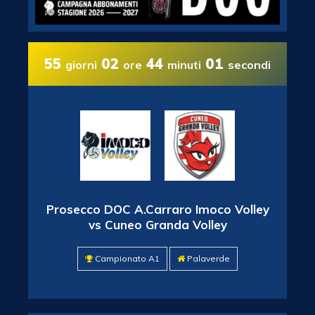
55
02
44
00
giorni
ore
minuti
secondi
Prosecco DOC A.Carraro Imoco Volley
vs Cuneo Granda Volley
Campionato A1
Palaverde