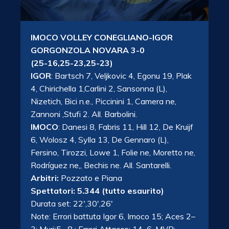
IMOCO VOLLEY CONEGLIANO-IGOR
GORGONZOLA NOVARA 3-0
(25-16,25-23,25-23)
IGOR
: Bartsch 7, Veljkovic 4, Egonu 19, Plak
4, Chirichella 1,Carlini 2, Sansonna (L),
Nizetich, Bici n.e., Piccinini 1, Camera ne,
Zannoni ,Stufi 2. All. Barbolini.
IMOCO
: Danesi 8, Fabris 11, Hill 12, De Kruijf
6, Wolosz 4, Sylla 13, De Gennaro (L),
Fersino, Tirozzi, Lowe 1, Folie ne, Moretto ne,
Rodríguez ne,, Bechis ne. All. Santarelli.
Arbitri:
Pozzato e Piana
Spettatori: 5.344 (tutto esaurito)
Durata set: 22′,30′,26′
Note: Errori battuta Igor 6, Imoco 15; Aces 2–
3; Muri:5 –8 ; Errori Attacco: 14–6. MVP: