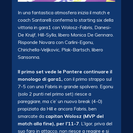
In una fantastica atmosfera inizia il match e
coach Santarelli conferma lo starting six della
vittoria in gara1 con Wolosz-Fabris, Danesi-
De Kruijf, Hill-Sylla, libero Monica De Gennaro.
Risponde Novara con Carlini-Egonu,
Chirichella-Veljkovic, Plak-Bartsch, libero
Sansonna.
Il primo set vede le Pantere continuare il
monologo di gara1,
con il primo strappo sul
7-5 con una Fabris in grande spolvero. Egonu
(solo 2 punti nel primo set) riesce a
pareggiare, ma c’e’ un nuovo break (4-0)
propiziato da Hill e ancora Fabris, ben
smarcate da
capitan Wolosz (MVP del
match alla fine), per l’11-7
. L’Igor, priva del
suo faro in attacco, non riesce a reagire e si