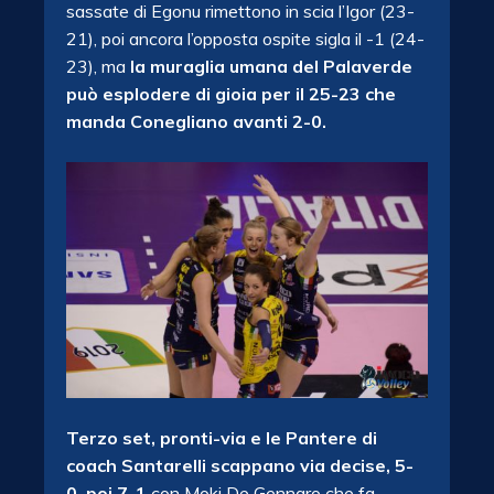
sassate di Egonu rimettono in scia l’Igor (23-
21), poi ancora l’opposta ospite sigla il -1 (24-
23), ma
la muraglia umana del Palaverde
può esplodere di gioia per il 25-23 che
manda Conegliano avanti 2-0.
Terzo set, pronti-via e le Pantere di
coach Santarelli scappano via decise, 5-
0, poi 7-1
con Moki De Gennaro che fa